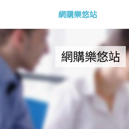
網購樂悠站
網購樂悠站