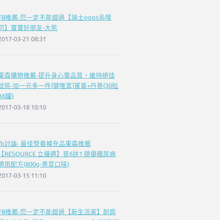
FB推薦-您一定不能錯過【瑞士oops烏噗
司】寶寶好朋友-大熊
2017-03-21 08:31
東森購物推薦-提升身心靈品質，維持絕佳
狀態-加一元多一件[健唯富]薑黃+丹蔘(30粒
X6罐)
2017-03-18 10:10
fb討論- 最佳營養補充品東森推薦
【RESOURCE 立攝適】買6送1 穩優糖尿病
適用配方(800g-香草口味)
2017-03-15 11:10
FB推薦-您一定不能錯過【新生活家】耐磨