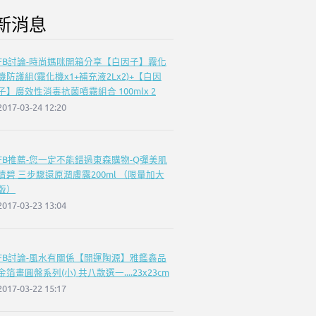
新消息
FB討論-時尚媽咪開箱分享【白因子】霧化
機防護組(霧化機x1+補充液2Lx2)+【白因
子】廣效性消毒抗菌噴霧組合 100mlx 2
2017-03-24 12:20
FB推薦-您一定不能錯過東森購物-Q彈美肌
倩碧 三步驟還原潤膚露200ml （限量加大
版）
2017-03-23 13:04
FB討論-風水有關係【開運陶源】雅鑑鑫品
金箔畫圓盤系列(小) 共八款選一....23x23cm
2017-03-22 15:17