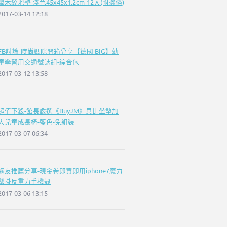
櫸木紋地墊-淺色45x45x1.2cm-12入(附邊條)
2017-03-14 12:18
FB討論-時尚媽咪開箱分享【德國 BIG】幼
童學習用交通號誌組-綜合包
2017-03-12 13:58
超值下殺-館長嚴選《BuyJM》貝比坐墊加
大兒童成長椅-藍色-免組裝
2017-03-07 06:34
網友推薦分享-現金卷即買即用iphone7魔力
懸掛反重力手機殼
2017-03-06 13:15