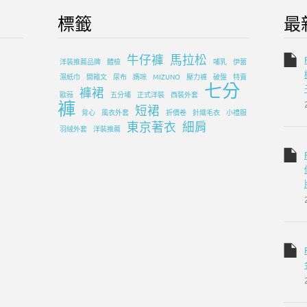
標籤
最
牛仔褲
馬拉松
洋裝推薦品牌
體檢
哺乳
伊蕾
濕紙巾
開箱文
尿布
媽咪
MIZUNO
壓力褲
破盤
特賣
七分
褲裙
歐薇
五分埔
正式洋裝
西裝外套
褲
短裙
背心
風衣外套
折價卷
針織毛衣
小禮服
東京著衣
細肩
羽絨外套
洋裝推薦