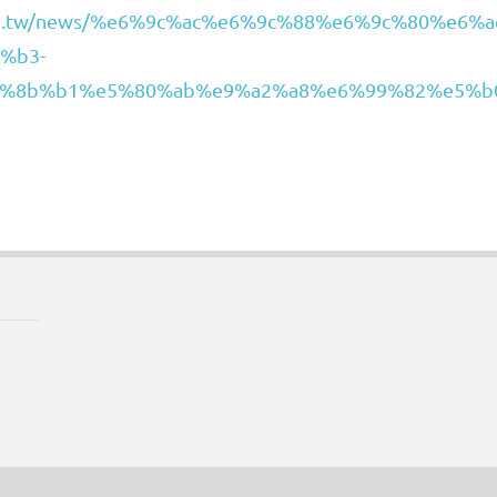
bnode.tw/news/%e6%9c%ac%e6%9c%88%e6%9c%80%
%b3-
%8b%b1%e5%80%ab%e9%a2%a8%e6%99%82%e5%b