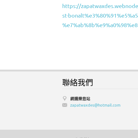
https://zapatwaxdes.we
st-bonalt%e3%80%91%e5%a5
%e7%ab%8b%e9%a0%98%e8
聯絡我們
網購樂悠站
zapatwax
des@hotm
ail.com