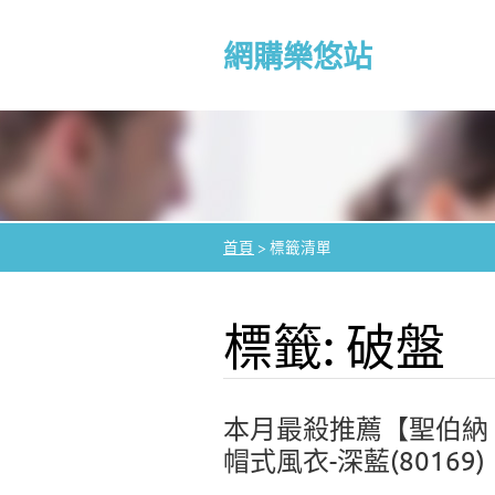
網購樂悠站
首頁
>
標籤清單
標籤: 破盤
本月最殺推薦【聖伯納 S
帽式風衣-深藍(80169)