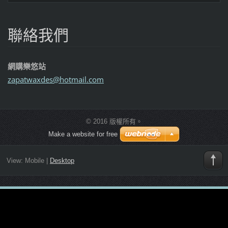
聯絡我們
網購樂悠站
zapatwax
des@hotm
ail.com
© 2016 版權所有。
Make a website for free
View:
Mobile
|
Desktop