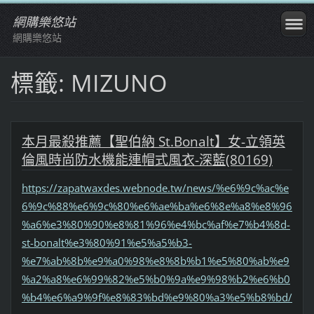
網購樂悠站
網購樂悠站
標籤: MIZUNO
本月最殺推薦【聖伯納 St.Bonalt】女-立領英
倫風時尚防水機能連帽式風衣-深藍(80169)
https://zapatwaxdes.webnode.tw/news/%e6%9c%ac%e
6%9c%88%e6%9c%80%e6%ae%ba%e6%8e%a8%e8%96
%a6%e3%80%90%e8%81%96%e4%bc%af%e7%b4%8d-
st-bonalt%e3%80%91%e5%a5%b3-
%e7%ab%8b%e9%a0%98%e8%8b%b1%e5%80%ab%e9
%a2%a8%e6%99%82%e5%b0%9a%e9%98%b2%e6%b0
%b4%e6%a9%9f%e8%83%bd%e9%80%a3%e5%b8%bd/