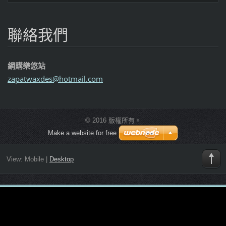
聯絡我們
網購樂悠站
zapatwax
des@hotm
ail.com
© 2016 版權所有。
Make a website for free
View:
Mobile
|
Desktop