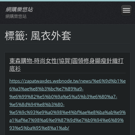
網購樂悠站
網購樂悠站
標籤: 風衣外套
東森購物-時尚女性[協賀]圓領修身顯瘦針織打
底衫
https://zapatwaxdes.webnode.tw/news/%e6%9d%b1%e
6%a3%ae%e8%b3%bc%e7%89%a9-
%e6%99%82%e5%b0%9a%e5%a5%b3%e6%80%a7-
%e5%8d%94%e8%b3%80-
%e5%9c%93%e9%a0%98%e4%bf%ae%e8%ba%ab%e9%
a1%af%e7%98%a6%e9%87%9d%e7%b9%94%e6%89%
93%e5%ba%95%e8%a1%ab/