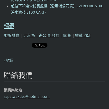
超值下殺東森館長嚴選【愛惠浦公司貨】EVERPURE S100
淨水濾芯(S100 CART)
標籤
:
馬桶 餐廳
|
足浴 桶
|
辦公 桌 收納
|
傢 櫥
|
鑄鐵 浴缸
« 返回
聯絡我們
網購樂悠站
zapatwax
des@hotm
ail.com