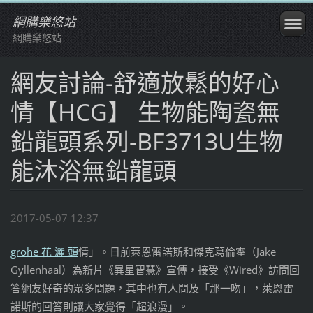
網購樂悠站
網購樂悠站
網友討論-舒適放鬆的好心
情【HCG】 生物能陶瓷無
鉛龍頭系列-BF3713U生物
能沐浴無鉛龍頭
2017-05-07 12:37
grohe 花 灑 頭
情」。日前萊恩雷諾斯和傑克葛倫霍（Jake
Gyllenhaal）為新片《異星智慧》宣傳，接受《Wired》訪問回
答網友好奇的眾多問題，其中也有人問及「那一吻」，萊恩雷
諾斯的回答則讓大家覺得「超浪漫」。