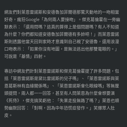
網友們對萊恩雷諾斯和安德魯加菲爾德那驚天動地的一吻相當
好奇，瘋狂Google「為何兩人要接吻」。傑克葛倫霍在一旁幽
默表示：「還用問嗎？這真的算得上是個問題嗎？有人不知道
為什麼？你們都知道安德魯加菲爾德有多帥吧！」而萊恩雷諾
斯則透露他當天回到家時才意識到自己親了安德魯，還用浪漫
口吻表示：「如果你沒有地圖，是無法逃出他那雙電眼的。」
可說是「基情」四射。
專訪中網友們針對萊恩雷諾斯和傑克葛倫霍提了許多問題，包
括「萊恩雷諾斯是黛比雷諾斯的兒子嗎」、「萊恩雷諾斯與萊
恩葛斯林有血緣關係嗎」、「萊恩雷諾斯會化眼線嗎」等無厘
頭提問，兩人都一一回答，甚至有人問萊恩為什麼會想要演
《死侍》，傑克搞笑虧他：「失業走投無路了嗎？」萊恩也順
勢幽默回答：「對啊，因為中年恐慌症發作。」笑爆眾人肚
皮。