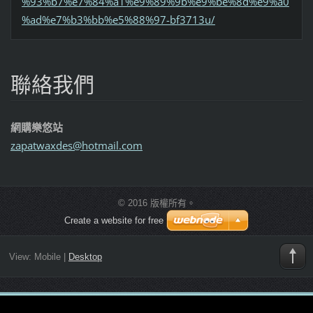
%93%b7%e7%84%a1%e9%89%9b%e9%be%8d%e9%a0
%ad%e7%b3%bb%e5%88%97-bf3713u/
聯絡我們
網購樂悠站
zapatwax
des@hotm
ail.com
© 2016 版權所有。
Create a website for free
View:
Mobile
|
Desktop