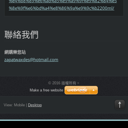
%e4%b8%89%e6%ad%a5%e9%a9%9f%e9%82%84%e5
%8e%9f%e6%bd%a4%e8%86%9a%e9%9c%b2200ml/
聯絡我們
網購樂悠站
zapatwax
des@hotm
ail.com
© 2016 版權所有。
Make a free website
View:
Mobile
|
Desktop