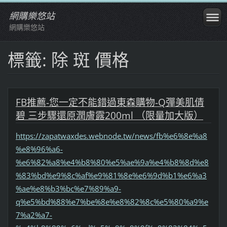
網購樂悠站
網購樂悠站
標籤: 除 斑 價格
FB推薦-您一定不能錯過東森購物-Q彈美肌倩
碧 三步驟還原潤膚露200ml （限量加大版）
https://zapatwaxdes.webnode.tw/news/fb%e6%8e%a8
%e8%96%a6-
%e6%82%a8%e4%b8%80%e5%ae%9a%e4%b8%8d%e8
%83%bd%e9%8c%af%e9%81%8e%e6%9d%b1%e6%a3
%ae%e8%b3%bc%e7%89%a9-
q%e5%bd%88%e7%be%8e%e8%82%8c%e5%80%a9%e
7%a2%a7-