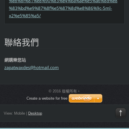
%e8%8f%81%e8%90%83%e4%ba%ae%e5%a6%8d%e8
%83%bd%e9%87%8f%e5%87%8d%e8%86%9c-5ml-
x2%e5%85%a5/
聯絡我們
網購樂悠站
zapatwax
des@hotm
ail.com
© 2016 版權所有。
Create a website for free
View:
Mobile
|
Desktop