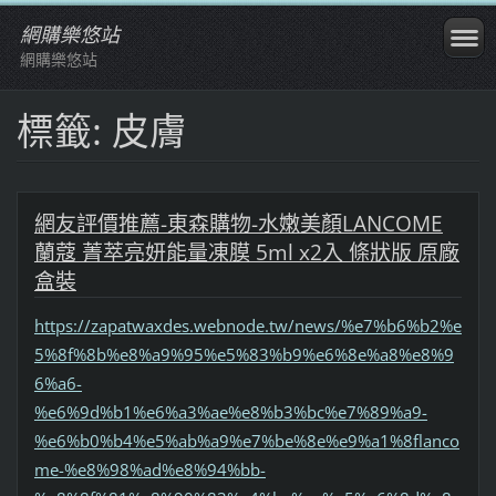
網購樂悠站
網購樂悠站
標籤: 皮膚
網友評價推薦-東森購物-水嫩美顏LANCOME
蘭蔻 菁萃亮妍能量凍膜 5ml x2入 條狀版 原廠
盒裝
https://zapatwaxdes.webnode.tw/news/%e7%b6%b2%e
5%8f%8b%e8%a9%95%e5%83%b9%e6%8e%a8%e8%9
6%a6-
%e6%9d%b1%e6%a3%ae%e8%b3%bc%e7%89%a9-
%e6%b0%b4%e5%ab%a9%e7%be%8e%e9%a1%8flanco
me-%e8%98%ad%e8%94%bb-