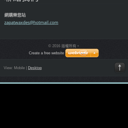
網購樂悠站
zapatwax
des@hotm
ail.com
© 2016 版權所有。
Create a free website
View:
Mobile
|
Desktop