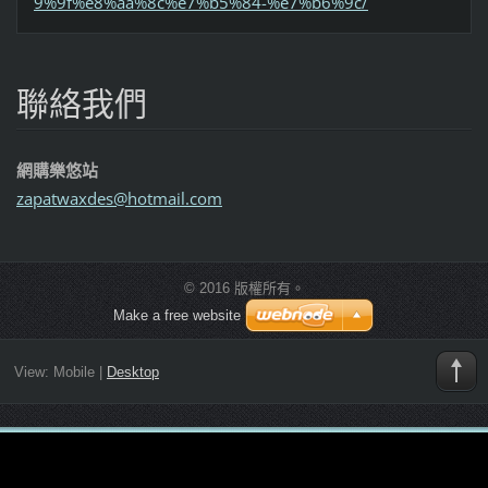
9%9f%e8%aa%8c%e7%b5%84-%e7%b6%9c/
聯絡我們
網購樂悠站
zapatwax
des@hotm
ail.com
© 2016 版權所有。
Make a free website
View:
Mobile
|
Desktop