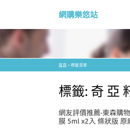
網購樂悠站
首頁
>
標籤清單
標籤: 奇 亞 
網友評價推薦-東森購物-
膜 5ml x2入 條狀版 