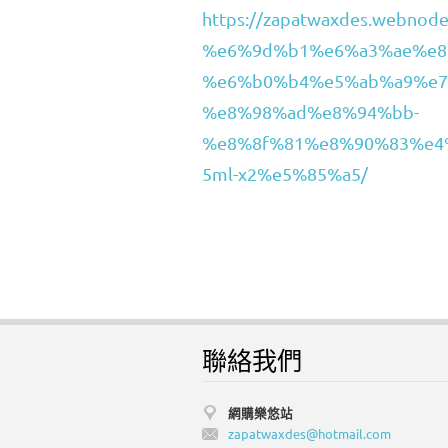
https://zapatwaxdes.web
%e6%9d%b1%e6%a3%ae%e8
%e6%b0%b4%e5%ab%a9%e7%
%e8%98%ad%e8%94%bb-
%e8%8f%81%e8%90%83%e4
5ml-x2%e5%85%a5/
聯絡我們
網購樂悠站
zapatwax
des@hotm
ail.com