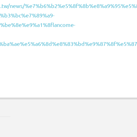
node.tw/news/%e7%b6%b2%e5%8f%8b%e8%a9%95%e
%b3%bc%e7%89%a9-
be%8e%e9%a1%8flancome-
%ba%ae%e5%a6%8d%e8%83%bd%e9%87%8f%e5%87