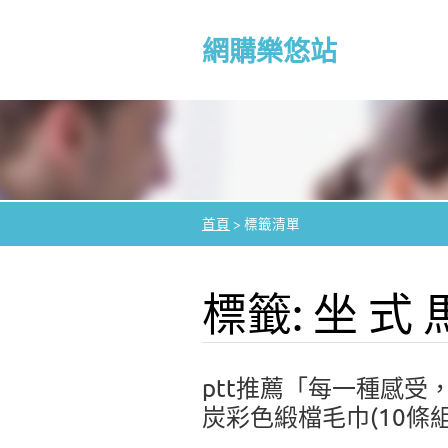
網購樂悠站
首頁
>
標籤清單
標籤: 坐 式
ptt推薦「每一種感
炭彩色緞檔毛巾(10條組#