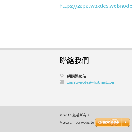
https://zapatwaxdes.we
聯絡我們
網購樂悠站
zapatwax
des@hotm
ail.com
© 2016 版權所有。
Make a free website