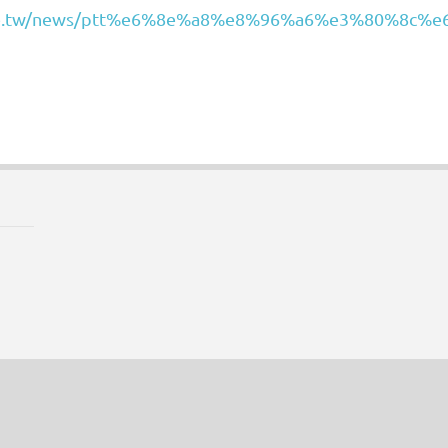
bnode.tw/news/ptt%e6%8e%a8%e8%96%a6%e3%8