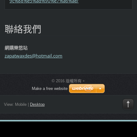
9c%88%e5%ad%90%e7%a6%ae/
聯絡我們
網購樂悠站
zapatwax
des@hotm
ail.com
© 2016 版權所有。
Make a free website
View:
Mobile
|
Desktop